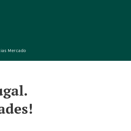
cias Mercado
gal.
ades!