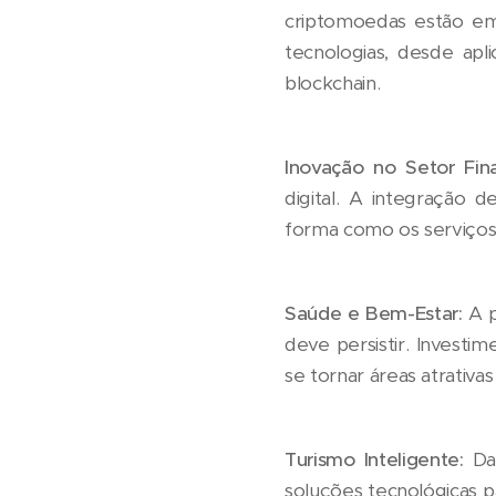
criptomoedas estão em 
tecnologias, desde apl
blockchain.
Inovação no Setor Fina
digital. A integração d
forma como os serviços f
Saúde e Bem-Estar:
A p
deve persistir. Invest
se tornar áreas atrativas
Turismo Inteligente:
Dad
soluções tecnológicas p