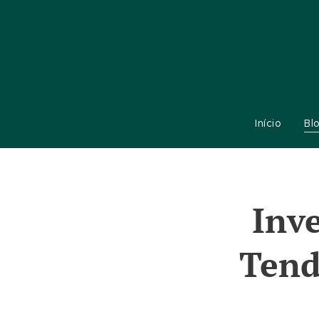
Início
Bl
Inv
Tend