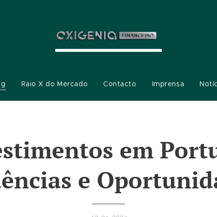
og
Raio X do Mercado
Contacto
Imprensa
Notí
estimentos em Portu
ências e Oportunid